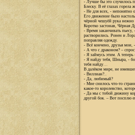
- Лучше бы это случилось п
Блеску. В её глазах горела 
- Не для всех, - непонятно 
Его движение было настоль
чёрной чешуёй рука нежно к
Коротко застонав, Чёрная Д
- Время заканчивать пьесу,
растворились. Ронен и Лор
поправляя одежду.
- Всё кончено, друзья мои, 
- А что с драконом? – спр
- Я займусь этим. А теперь
- Я найду тебя, Шныра, - б
тебя найду…
В далёком мире, не имевшем
- Виллиан?..
- Да, любимый?
- Мне снилось что-то стра
какое-то королевство, кото
- Да мы с тобой дюжину ко
другой бок. – Вот посплю 