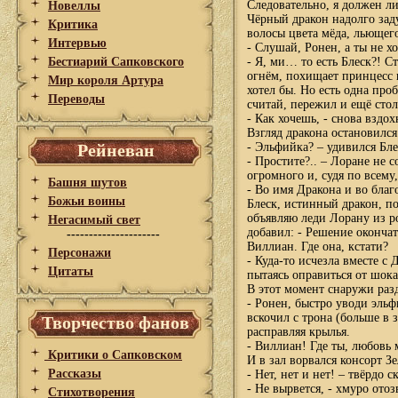
Следовательно, я должен л
Новеллы
Чёрный дракон надолго заду
Критика
волосы цвета мёда, льющего
Интервью
- Слушай, Ронен, а ты не х
Бестиарий Сапковского
- Я, ми… то есть Блеск?! С
огнём, похищает принцесс и
Мир короля Артура
хотел бы. Но есть одна про
Переводы
считай, пережил и ещё стол
- Как хочешь, - снова вздо
Взгляд дракона остановилс
Рейневан
- Эльфийка? – удивился Бле
- Простите?.. – Лоране не
огромного и, судя по всему
Башня шутов
- Во имя Дракона и во благ
Божьи воины
Блеск, истинный дракон, п
объявляю леди Лорану из р
Негасимый свет
добавил: - Решение окончат
---------------------
Виллиан. Где она, кстати?
Персонажи
- Куда-то исчезла вместе с
Цитаты
пытаясь оправиться от шок
В этот момент снаружи раз
- Ронен, быстро уводи эльф
вскочил с трона (больше в 
Творчество фанов
расправляя крылья.
- Виллиан! Где ты, любовь 
Критики о Сапковском
И в зал ворвался консорт 
Рассказы
- Нет, нет и нет! – твёрдо 
- Не вырвется, - хмуро ото
Стихотворения