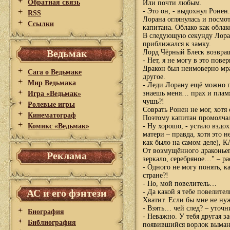
Обратная связь
Или почти любым.
- Это он, - выдохнул Ронен
RSS
Лорана оглянулась и посмот
Ссылки
капитана. Облако как обла
В следующую секунду Лоран
приближался к замку.
Ведьмак
Лорд Чёрный Блеск возвр
- Нет, я не могу в это повер
Дракон был неимоверно мра
Сага о Ведьмаке
другое.
Мир Ведьмака
- Леди Лорану ещё можно п
знаешь меня… прах и пламя
Игра «Ведьмак»
чушь?!
Ролевые игры
Соврать Ронен не мог, хотя
Кинематограф
Поэтому капитан промолча
Комикс «Ведьмак»
- Ну хорошо, - устало вздох
матери – правда, хотя это н
как было на самом деле
От возмущённого драконьег
Реклама
зеркало, серебряное…" – ра
- Одного не могу понять, к
стране?!
- Но, мой повелитель…
АС и его фэнтези
- Да какой я тебе повелител
Хватит. Если бы мне не ну
- Взять… чей след? – уточн
Биография
- Неважно. У тебя другая 
Библиография
появившийся ворлок вымани