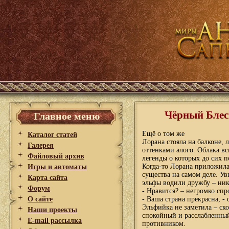
Чёрный Блес
Главное меню
Ещё о том же
Каталог статей
Лорана стояла на балконе, 
Галерея
оттенками алого. Облака в
Файловый архив
легенды о которых до сих 
Когда-то Лорана приложила
Игры и автоматы
существа на самом деле. У
Карта сайта
эльфы водили дружбу – ник
Форум
- Нравится? – негромко спр
О сайте
- Ваша страна прекрасна, -
Эльфийка не заметила – ско
Наши проекты
спокойный и расслабленный
E-mail рассылка
противником.