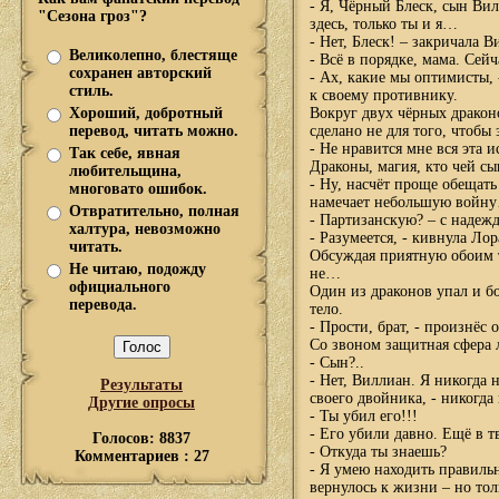
- Я, Чёрный Блеск, сын Ви
"Сезона гроз"?
здесь, только ты и я…
- Нет, Блеск! – закричала В
Великолепно, блестяще
- Всё в порядке, мама. Сей
сохранен авторский
- Ах, какие мы оптимисты,
стиль.
к своему противнику.
Хороший, добротный
Вокруг двух чёрных дракон
перевод, читать можно.
сделано не для того, чтобы
- Не нравится мне вся эта и
Так себе, явная
Драконы, магия, кто чей с
любительщина,
- Ну, насчёт проще обещать
многовато ошибок.
намечает небольшую войн
Отвратительно, полная
- Партизанскую? – с надеж
халтура, невозможно
- Разумеется, - кивнула Лор
читать.
Обсуждая приятную обоим т
Не читаю, подожду
не…
официального
Один из драконов упал и бо
перевода.
тело.
- Прости, брат, - произнёс 
Со звоном защитная сфера 
- Сын?..
- Нет, Виллиан. Я никогда 
Результаты
своего двойника, - никогда
Другие опросы
- Ты убил его!!!
- Его убили давно. Ещё в 
Голосов: 8837
- Откуда ты знаешь?
Комментариев : 27
- Я умею находить правиль
вернулось к жизни – но тол