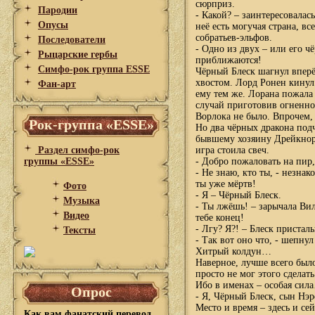
сюрприз.
Пародии
- Какой? – заинтересовалас
Опусы
неё есть могучая страна, в
собратьев-эльфов.
Последователи
- Одно из двух – или его 
Рыцарские гербы
приближаются!
Симфо-рок группа ESSE
Чёрный Блеск шагнул вперё
хвостом. Лорд Ронен кинул
Фан-арт
ему тем же. Лорана пожала
случай приготовив огненно
Ворлока не было. Впрочем,
Рок-группа «ESSE»
Но два чёрных дракона под
бывшему хозяину Дрейкнора
Раздел симфо-рок
игра стоила свеч.
группы «ESSE»
- Добро пожаловать на пир,
- Не знаю, кто ты, - незна
ты уже мёртв!
Фото
- Я – Чёрный Блеск.
Музыка
- Ты лжёшь! – зарычала Ви
Видео
тебе конец!
- Лгу? Я?! – Блеск пристал
Тексты
- Так вот оно что, - шепну
Хитрый колдун…
Наверное, лучше всего было
просто не мог этого сделать
Ибо в именах – особая сил
Опрос
- Я, Чёрный Блеск, сын Нэр
Место и время – здесь и сей
Как вам фанатский перевод