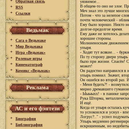
Обратная связь
уязвимое...
В общем-то оно не злое. Пр
RSS
Меч знал это лучше многих
Ссылки
Потом - что за нелепое слов
почти человеческий - облик
Ему было хорошо. Никто не
Ведьмак
долгое-предолгое время.
Ему даже не хотелось делат
хорошие стороны.
Сага о Ведьмаке
Молниеносным движением Ве
Мир Ведьмака
упыря.
- Ходят тут всякие... - бу
Игра «Ведьмак»
По ту сторону двери упырь 
Ролевые игры
было при жизни. Спасён! Сп
Кинематограф
может!
Комикс «Ведьмак»
Он радостно направился в 
упырь помнил. Значит, втор
Он ошибся во второй раз. 
- Меня будить?! - возмутил
Реклама
мирно дремавшего гуманоида
- Ыыыыхх! - в панике запро
Рука Шторма, металлически 
И ещё.
АС и его фэнтези
Когда от упыря осталась ку
то успокоился и уснул - вп
Логрус?.." - успел подумат
Биография
Упырь медленно регенериро
Библиография
искрошенным, но недобитым