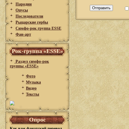
Пародии
Опусы
Последователи
Рыцарские гербы
Симфо-рок группа ESSE
Фан-арт
Рок-группа «ESSE»
Раздел симфо-рок
группы «ESSE»
Фото
Музыка
Видео
Тексты
Опрос
Как вам фанатский перевод