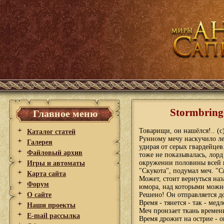
Stormbring
Главное меню
Товарищи, он нашёлся!.. (с)
Каталог статей
Рунному мечу наскучило ле
Галерея
удирая от серых гвардейцев
Файловый архив
тоже не показывалась, лор
окружении половины всей г
Игры и автоматы
"Скукота", подумал меч. "
Карта сайта
Может, стоит вернуться наз
Форум
юмора, над которыми можн
О сайте
Решено! Он отправляется д
Время - тянется - так - медл
Наши проекты
Меч пронзает ткань времени
E-mail рассылка
Время дрожит на острие - 