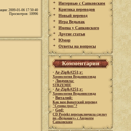
Интервью с Сапковским
Критика переводов
ации: 2009-01-06 17:50:40
Просмотров: 10996
Новый перевод
Игра Ведьмак
Имена у Сапковского
Другие статьи
Юмор
Ответы на вопросы
Комментарии
·
Ar-Zig&#251;r:
Хронология Ведьминлэнда
·
Людмила:
STRZEMIĘ
·
Ar-Zig&#251;r:
Хронология Ведьминлэнда
·
Виталий:
Как вам фанатский перевод
"Сезона гроз"?
·
Ged:
CD Projekt перезаключила сделку
по «Ведьмаку» с Анджеем
Сапковским