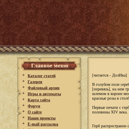
Главное меню
[читается - ДолИва]
Каталог статей
Галерея
В голубом поле сере
Файловый архив
[перевязь], на нем т
шлемом в короне ме
Игры и автоматы
красные розы в столб
Карта сайта
Форум
Первые печати с гер
О сайте
половины XIV века.
Наши проекты
E-mail рассылка
Герб распространен 