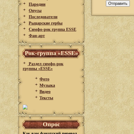
Пародии
Опусы
Последователи
Рыцарские гербы
Симфо-рок группа ESSE
Фан-арт
Рок-группа «ESSE»
Раздел симфо-рок
группы «ESSE»
Фото
Музыка
Видео
Тексты
Опрос
Как вам фанатский перевод