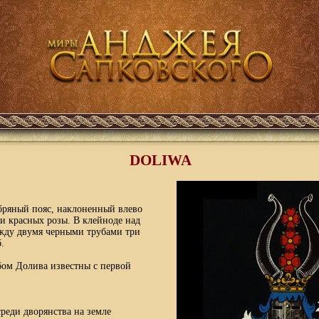
DOLIWA
бряный пояс, наклоненный влево
ри красных розы. В клейноде над
жду двумя черными трубами три
.
бом Долива известны с первой
среди дворянства на земле