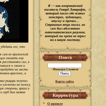
Я — как американский
писатель Говард Лавкрафт,
который писал обо всяких
монстрах, чудовищах,
ктулху и прочих…
Страшные вещи писал, но
сам был абсолютно
математическим разумом,
который ни хрена не верил
ни в какую мистику.
 убедить его, что
ся сам во вражеский
Поиск
ещал оказать ему
я расстановки сил, в
авился к своим и
г прибудет на место
- Минимум 3 символа
чиков врасплох, и
виг рыцарь получил
Карта сайта
 и уложены на полосу,
ие стороны, врага и
 и герб был назван
Корректура
О проекте