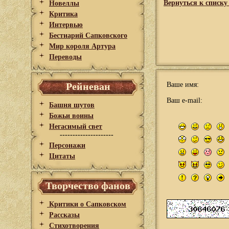
Вернуться к списку
Новеллы
Критика
Интервью
Бестиарий Сапковского
Мир короля Артура
Переводы
Рейневан
Ваше имя:
Ваш e-mail:
Башня шутов
Божьи воины
Негасимый свет
---------------------
Персонажи
Цитаты
Творчество фанов
Критики о Сапковском
Рассказы
Стихотворения