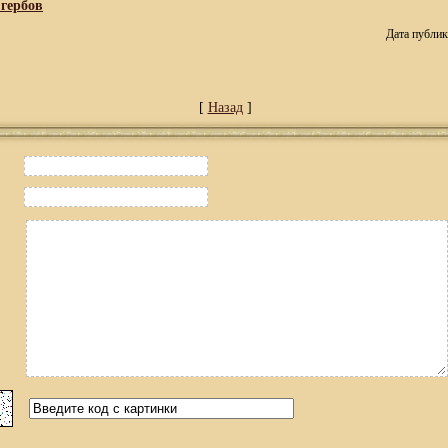
 гербов
Дата публик
[
Назад
]