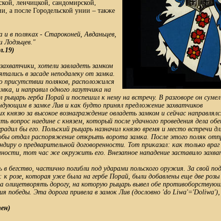
ской, ленчицкой, сандомирской,
ии, а после Городельской унии – также
 и в поляках - Староконей, Авданьцев,
 Лодзьцев."
л.19)
 захватчики, хотели завладеть замком
ятались в засаде неподалеку от замка.
я о присутствии поляков, расположился
амка, и направил одного лазутчика на
л рыцарь герба Порай и поспешил к нему на встречу. В разговоре он сумел
ндующим в замке Лив и как будто принял предложение захватчиков
их князю за высокое вознаграждение овладеть замком и сейчас направлял
ить вопрос наедине с князем, который после удачного проведения дела об
градил бы его. Польский рыцарь назначил князю время и место встречи дл
обы отдал распоряжение открыть ворота замка. После этого поляк отпр
ндиру о предварительной договоренности. Тот приказал: как только вра
нности, тот час же окружить его. Внезапное нападение заставило захват
 в бегство, частично погибли под ударами польского оружия. За свой под
: к розе, которая уже была на гербе Порай, были добавлены еще две розы
 олицетворять дорогу, на которую рыцарь вывел обе противоборствующ
я победы. Эта дорога привела в замок Лив (дословно 'do Liwa'='Doliwa'),
ен)