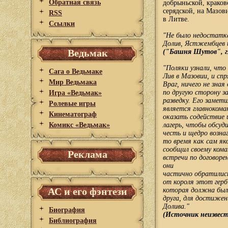
Обратная связь
добрыньской, краков
серядской, на Мазов
RSS
в Литве.
Ссылки
"Не было недостатка
Долив, Ястжембцев и
Ведьмак
("Башня Шутов", г
"Поляки узнали, что
Сага о Ведьмаке
Лив в Мазовии, и спр
Мир Ведьмака
Враг, ничего не зна
по другую сторону з
Игра «Ведьмак»
разведку. Его замети
Ролевые игры
является главнокома
Кинематограф
оказать содействие 
Комикс «Ведьмак»
лагерь, чтобы обсуд
честь и щедро возна
то время как сам як
сообщил своему кома
Реклама
встречи по договоре
они
частично обратились
от короля этот герб
АС и его фэнтези
которая должна была
друга, для достижени
Долива."
Биография
(Источник неизвест
Библиография