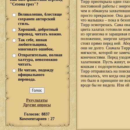
Тирр приоткрыла один глаз.
"Сезона гроз"?
постоянной работы с энерг
чем и обманула захвативших
Великолепно, блестяще
просто прекрасное. Она да
сохранен авторский
что малышка – пока в безоп
стиль.
Тирр осмотрелась. Сама она
Хороший, добротный
цвета халатах готовили нож
перевод, читать можно.
из организма и заращивая 
положении, энергии затрати
Так себе, явная
стоял прямо перед ней. Аб
любительщина,
они не долго. Сначала Тирр
многовато ошибок.
мягкости, которой не замеч
Отвратительно, полная
конечностями. Перед уходом
халтура, невозможно
халатников. Пусть живут, н
читать.
кошкам с подозрительными
Не читаю, подожду
Тирр отправилась на поиск
официального
показалось, что когда она р
перевода.
это было в принципе не воз
вроде бы не видела. Или ей
Результаты
Другие опросы
Голосов: 8837
Комментариев : 27