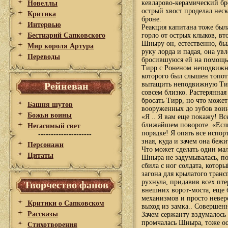
кевларово-керамический бр
Новеллы
острый хвост проделал неск
Критика
броне.
Интервью
Реакция капитана тоже был
Бестиарий Сапковского
горло от острых клыков, вт
Шныру он, естественно, бы
Мир короля Артура
руку лорда и падая, она ув
Переводы
бросившуюся ей на помощ
Тирр с Роненом неподвижно
которого был слышен топот
Рейневан
вытащить неподвижную Тирр
совсем близко. Растерянная
бросать Тирр, но что может
Башня шутов
вооруженных до зубов вои
Божьи воины
«Я .. Я вам еще покажу! В
ближайшем повороте. «Если 
Негасимый свет
порядке! Я опять все испор
---------------------
зная, куда и зачем она бежи
Персонажи
Что может сделать один ма
Цитаты
Шныра не задумывалась, поч
сбила с ног солдата, котор
загона для крылатого транс
рухнула, придавив всех пт
Творчество фанов
внешних ворот-моста, еще 
механизмов и просто невер
Критики о Сапковском
выход из замка.. Совершен
Рассказы
Зачем сержанту вздумалось 
промчалась Шныра, тоже ост
Стихотворения