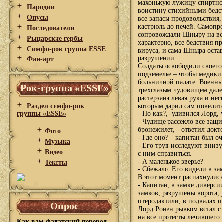
махонькую лужицу спиртно
Пародии
воистину стихийными бедст
Опусы
все запасы продовольствия
кастрюль до печей. Самопр
Последователи
сопровождали Шныру на все
Рыцарские гербы
характерно, все бедствия п
Симфо-рок группа ESSE
вируса, и сама Шныра оста
разрушений.
Фан-арт
Солдаты освободили своего
подземелье – чтобы медики
больничной палате. Военны
Рок-группа «ESSE»
трехглазым чудовищем дале
растерзана левая рука и не
Раздел симфо-рок
которым дарил сам повелит
группы «ESSE»
- Но как?, -удивился Лорд,
- Чудище рассекло все защ
бронежилет, - ответил докт
Фото
- Где оно? – капитан был о
Музыка
- Его труп исследуют внизу
Видео
с ним справиться.
- А маленькое зверье?
Тексты
- Сбежало. Его видели в за
В этот момент распахнулис
- Капитан, в замке диверс
замков, разрушены ворота,
птеродактили, в подвалах п
Опрос
Лорд Ронен рывком встал с
на все протесты лечившего 
Как вам фанатский перевод