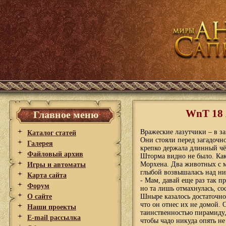
WnT 18 
Главное меню
Вражеские лазутчики – в за
Каталог статей
Они стояли перед загадоч
Галерея
крепко держала длинный чё
Файловый архив
Шторма видно не было. Как
Морхена. Два животных с 
Игры и автоматы
глыбой возвышалась над н
Карта сайта
- Мам, давай еще раз так 
Форум
но та лишь отмахнулась, с
О сайте
Шныре казалось достаточно 
что он отнес их не домой.
Наши проекты
таинственностью пирамиду,
E-mail рассылка
чтобы чадо никуда опять н