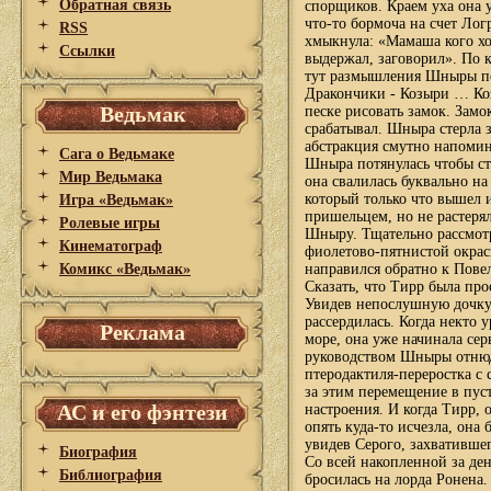
Обратная связь
спорщиков. Краем уха она у
что-то бормоча на счет Ло
RSS
хмыкнула: «Мамаша кого хо
Ссылки
выдержал, заговорил». По к
тут размышления Шныры по
Дракончики - Козыри … Ко
Ведьмак
песке рисовать замок. Замо
срабатывал. Шныра стерла з
абстракция смутно напомин
Сага о Ведьмаке
Шныра потянулась чтобы ст
Мир Ведьмака
она свалилась буквально на
который только что вышел 
Игра «Ведьмак»
пришельцем, но не растеря
Ролевые игры
Шныру. Тщательно рассмот
Кинематограф
фиолетово-пятнистой окрас
Комикс «Ведьмак»
направился обратно к Пове
Сказать, что Тирр была про
Увидев непослушную дочку
рассердилась. Когда некто 
Реклама
море, она уже начинала сер
руководством Шныры отнюд
птеродактиля-переростка с
за этим перемещение в пус
АС и его фэнтези
настроения. И когда Тирр, 
опять куда-то исчезла, она
увидев Серого, захвативше
Биография
Со всей накопленной за д
Библиография
бросилась на лорда Ронена.