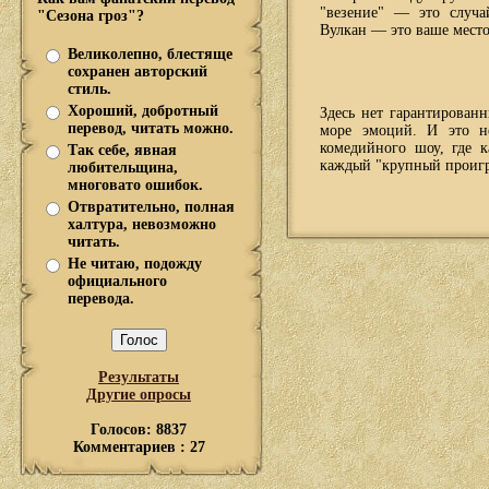
"везение" — это случай
"Сезона гроз"?
Вулкан — это ваше место
Великолепно, блестяще
сохранен авторский
стиль.
Хороший, добротный
Здесь нет гарантированн
перевод, читать можно.
море эмоций. И это н
комедийного шоу, где 
Так себе, явная
каждый "крупный проигр
любительщина,
многовато ошибок.
Отвратительно, полная
халтура, невозможно
читать.
Не читаю, подожду
официального
перевода.
Результаты
Другие опросы
Голосов: 8837
Комментариев : 27