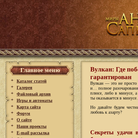
Вулкан: Где поб
Главное меню
гарантирован
Каталог статей
Вулкан — это не просто
Галерея
и… полное разочаровани
плюсе, либо в минусе, 
Файловый архив
ты оказывается в минусе.
Игры и автоматы
Карта сайта
Но давайте будем честн
любовь к азарту?
Форум
О сайте
Наши проекты
Секреты удачи 
E-mail рассылка