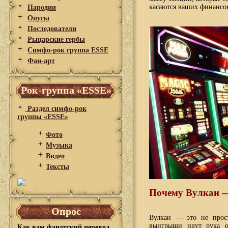
касаются ваших финансо
Пародии
Опусы
Последователи
Рыцарские гербы
Симфо-рок группа ESSE
Фан-арт
Рок-группа «ESSE»
Раздел симфо-рок
группы «ESSE»
Фото
Музыка
Видео
Тексты
Почему Вулкан — 
Опрос
Вулкан — это не прост
выигрыши идут рука о
Как вам фанатский перевод