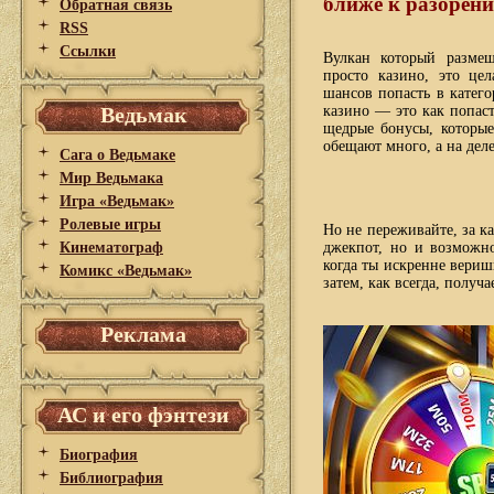
ближе к разорен
Обратная связь
RSS
Ссылки
Вулкан который разме
просто казино, это це
шансов попасть в катего
Ведьмак
казино — это как попаст
щедрые бонусы, которые
обещают много, а на дел
Сага о Ведьмаке
Мир Ведьмака
Игра «Ведьмак»
Ролевые игры
Но не переживайте, за к
Кинематограф
джекпот, но и возможно
когда ты искренне вериш
Комикс «Ведьмак»
затем, как всегда, получ
Реклама
АС и его фэнтези
Биография
Библиография