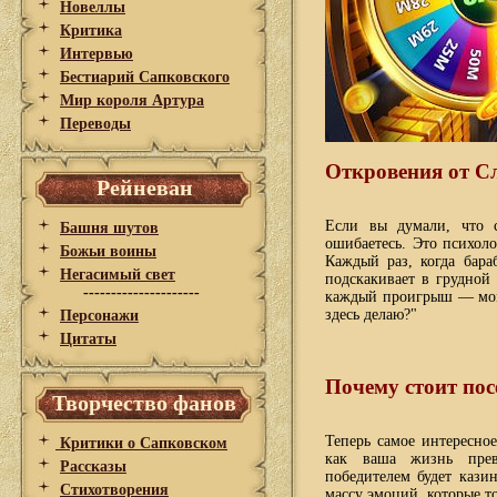
Новеллы
Критика
Интервью
Бестиарий Сапковского
Мир короля Артура
Переводы
Откровения от С
Рейневан
Если вы думали, что 
Башня шутов
ошибаетесь. Это психол
Божьи воины
Каждый раз, когда бара
Негасимый свет
подскакивает в грудной
---------------------
каждый проигрыш — момен
здесь делаю?"
Персонажи
Цитаты
Почему стоит по
Творчество фанов
Теперь самое интересно
Критики о Сапковском
как ваша жизнь прев
Рассказы
победителем будет кази
Стихотворения
массу эмоций, которые т