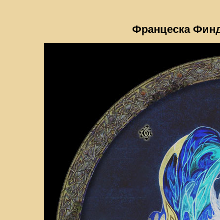
Францеска Финд